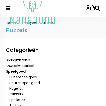
Zoeke
Home
>
Speelgoed
>
Puzzels
Puzzels
Categorieën
Springkastelen
Knutselmateriaal
Speelgoed
Buitenspeelgoed
Houten speelgoed
Nagellak
Puzzels
Spelletjes
Tattoo