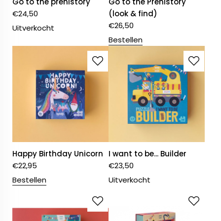
Go to the prehistory
Go to the Prehistory
€
24,50
(look & find)
€
26,50
Uitverkocht
Bestellen
Happy Birthday Unicorn
I want to be... Builder
€
22,95
€
23,50
Bestellen
Uitverkocht