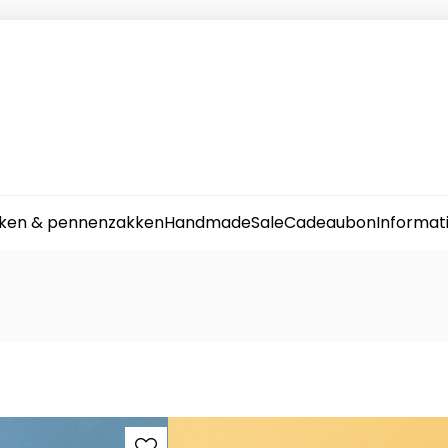
ken & pennenzakken
Handmade
Sale
Cadeaubon
Informat