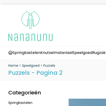
Springkastelen
Knutselmateriaal
Speelgoed
Rugzak
Home
>
Speelgoed
>
Puzzels
Puzzels - Pagina 2
Categorieën
Springkastelen