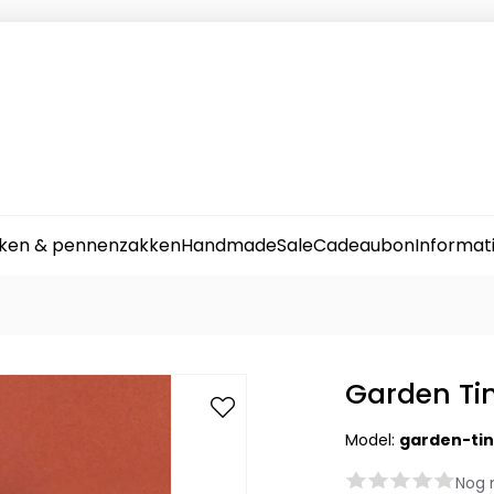
ken & pennenzakken
Handmade
Sale
Cadeaubon
Informat
Garden Tin
Model:
garden-tin
Nog 