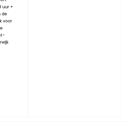
9 uur +
n de
jk voor
ze
nt-
rwijk