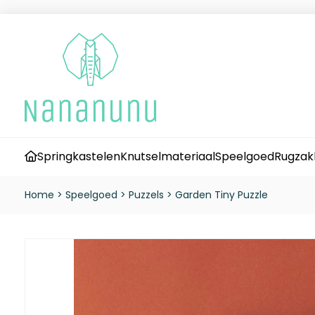
Springkastelen
Knutselmateriaal
Speelgoed
Rugzak
Home
>
Speelgoed
>
Puzzels
>
Garden Tiny Puzzle