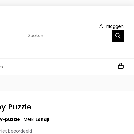
inloggen
Zoeken
ie
y Puzzle
y-puzzle
|
Merk:
Londji
niet beoordeeld