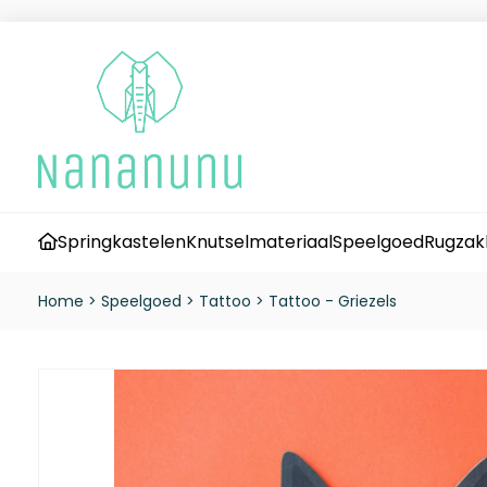
Springkastelen
Knutselmateriaal
Speelgoed
Rugzak
Home
>
Speelgoed
>
Tattoo
>
Tattoo - Griezels