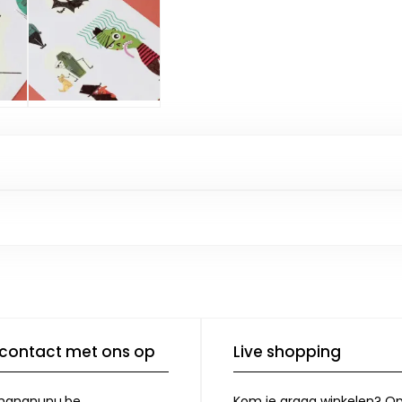
contact met ons op
Live shopping
nananunu.be
Kom je graag winkelen? O