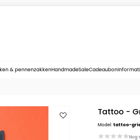
ken & pennenzakken
Handmade
Sale
Cadeaubon
Informat
Tattoo - G
Model:
tattoo-gri
Nog 