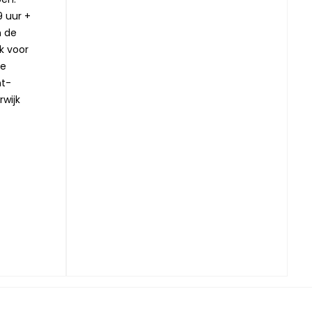
9 uur +
n de
jk voor
ze
nt-
rwijk