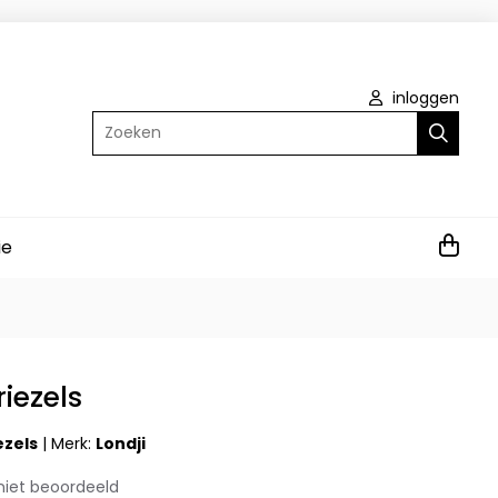
inloggen
Zoeken
ie
riezels
ezels
|
Merk:
Londji
niet beoordeeld