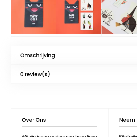
Omschrijving
0 review(s)
Over Ons
Neem 
Wij zijn jonge ouders van twee lieve
info@