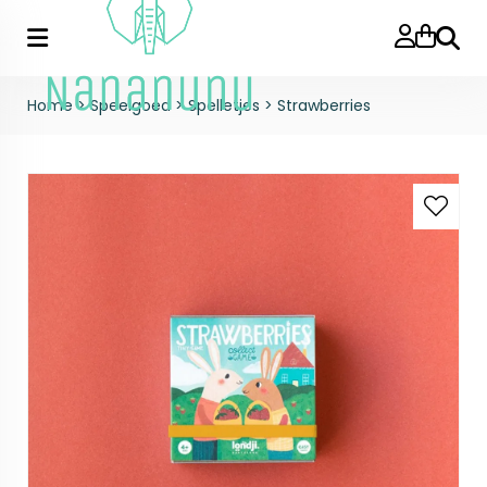
Zoeke
Home
>
Speelgoed
>
Spelletjes
>
Strawberries