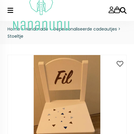
Zoeke
Home
>
Handmade
>
Gepersonaliseerde cadeautjes
>
Stoeltje