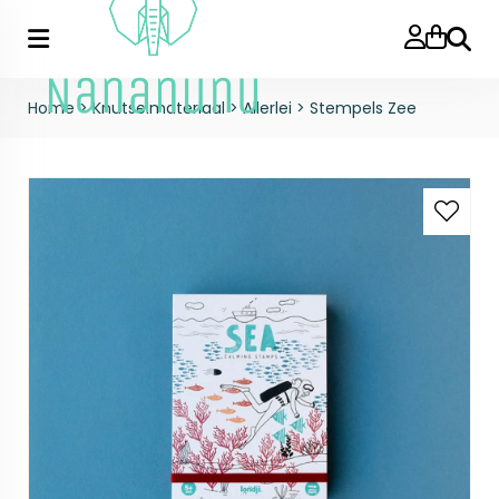
Zoeke
Home
>
Knutselmateriaal
>
Allerlei
>
Stempels Zee