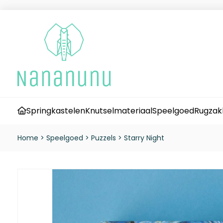
Springkastelen
Knutselmateriaal
Speelgoed
Rugzak
Home
>
Speelgoed
>
Puzzels
>
Starry Night