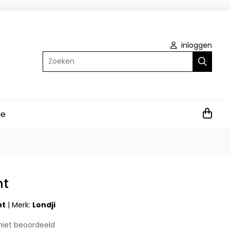
inloggen
Zoeken
ie
ht
ht
|
Merk:
Londji
niet beoordeeld