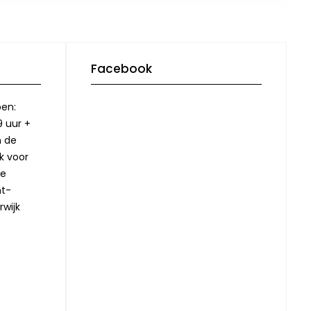
Facebook
pen:
9 uur +
n de
jk voor
ze
nt-
rwijk