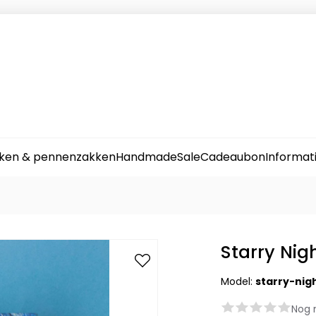
ken & pennenzakken
Handmade
Sale
Cadeaubon
Informat
Starry Nig
Model:
starry-nig
Nog 