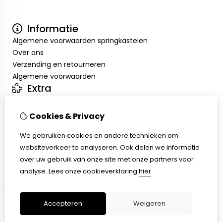
Informatie
Algemene voorwaarden springkastelen
Over ons
Verzending en retourneren
Algemene voorwaarden
Extra
Merken
Aanbiedingen
Cookies & Privacy
Mijn account
Inloggen
We gebruiken cookies en andere technieken om
Bestelhistorie
websiteverkeer te analyseren. Ook delen we informatie
Verlanglijst
over uw gebruik van onze site met onze partners voor
Nieuwsbrief
analyse.
Lees onze cookieverklaring
hier
Accepteren
Weigeren
© Copyright 2026 |
TSB