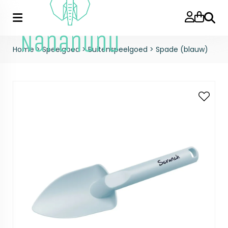
Zoeke
Home
>
Speelgoed
>
Buitenspeelgoed
>
Spade (blauw)