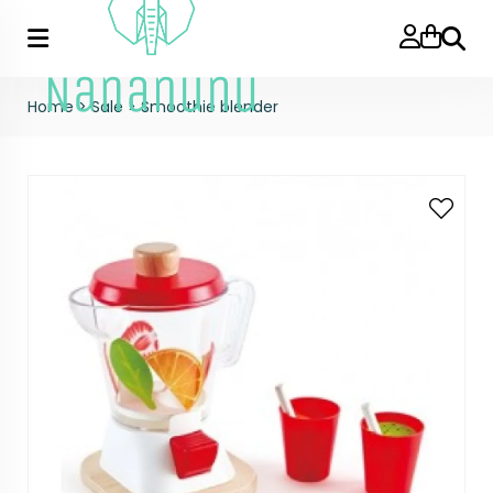
Zoeke
Home
>
Sale
>
Smoothie blender