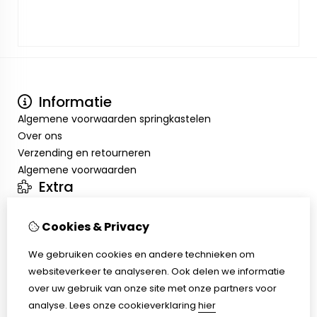
Informatie
Algemene voorwaarden springkastelen
Over ons
Verzending en retourneren
Algemene voorwaarden
Extra
Merken
Aanbiedingen
Cookies & Privacy
Mijn account
We gebruiken cookies en andere technieken om
Inloggen
websiteverkeer te analyseren. Ook delen we informatie
Bestelhistorie
over uw gebruik van onze site met onze partners voor
Verlanglijst
analyse.
Lees onze cookieverklaring
hier
Nieuwsbrief