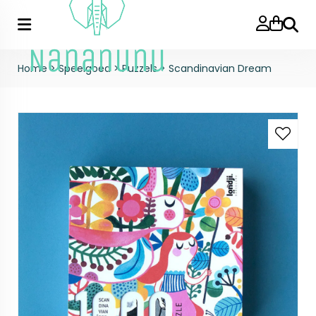
Zoeke
Home
>
Speelgoed
>
Puzzels
>
Scandinavian Dream