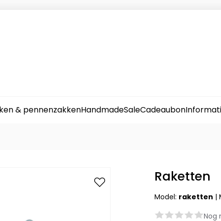
ken & pennenzakken
Handmade
Sale
Cadeaubon
Informat
Raketten
Model:
raketten
|
Nog 