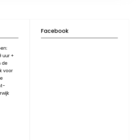
Facebook
pen:
9 uur +
n de
jk voor
ze
nt-
rwijk