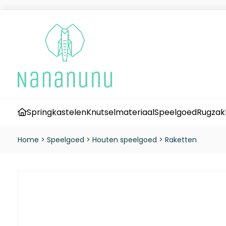
Springkastelen
Knutselmateriaal
Speelgoed
Rugzak
Home
>
Speelgoed
>
Houten speelgoed
>
Raketten