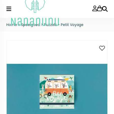
Zoeke
Home
>
Speelgoed
>
Puzzels
>
Petit Voyage