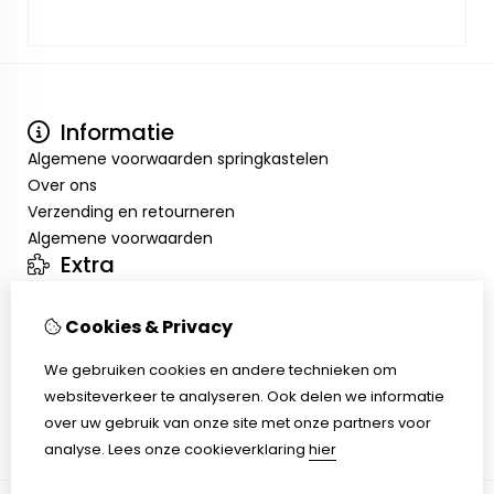
Informatie
Algemene voorwaarden springkastelen
Over ons
Verzending en retourneren
Algemene voorwaarden
Extra
Merken
Aanbiedingen
Cookies & Privacy
Mijn account
We gebruiken cookies en andere technieken om
Inloggen
websiteverkeer te analyseren. Ook delen we informatie
Bestelhistorie
over uw gebruik van onze site met onze partners voor
Verlanglijst
analyse.
Lees onze cookieverklaring
hier
Nieuwsbrief