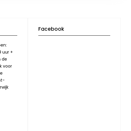
Facebook
pen:
9 uur +
n de
jk voor
ze
nt-
rwijk