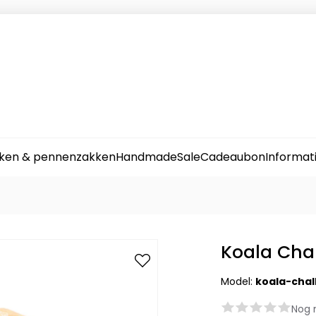
ken & pennenzakken
Handmade
Sale
Cadeaubon
Informat
Koala Cha
Model:
koala-chal
Nog 