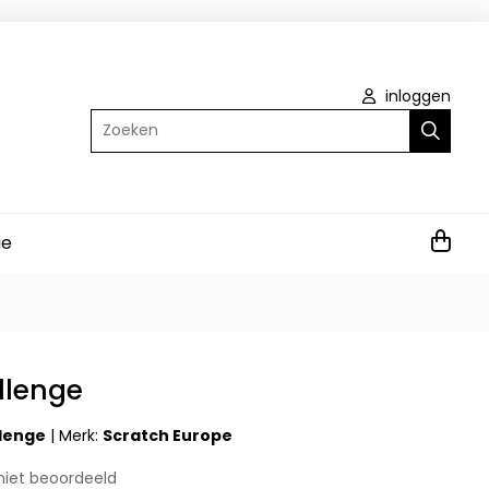
inloggen
Zoeken
ie
llenge
lenge
|
Merk:
Scratch Europe
niet beoordeeld