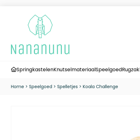
Springkastelen
Knutselmateriaal
Speelgoed
Rugzak
Home
>
Speelgoed
>
Spelletjes
>
Koala Challenge