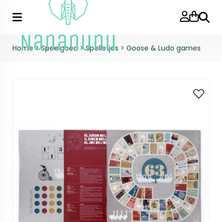
Zoeke
Home
>
Speelgoed
>
Spelletjes
>
Goose & Ludo games