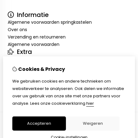
Informatie
Algemene voorwaarden springkastelen
Over ons
Verzending en retourneren
Algemene voorwaarden
Extra
Merken
Aanbiedingen
Cookies & Privacy
Mijn account
We gebruiken cookies en andere technieken om
Inloggen
websiteverkeer te analyseren. Ook delen we informatie
Bestelhistorie
over uw gebruik van onze site met onze partners voor
Verlanglijst
analyse.
Lees onze cookieverklaring
hier
Nieuwsbrief
Accepteren
Weigeren
© Copyright 2026 |
TSB
Cookie-instellingen