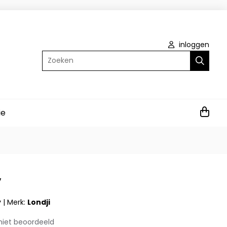
inloggen
Zoeken
ie
y
y
|
Merk:
Londji
niet beoordeeld