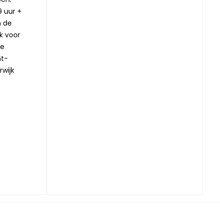
9 uur +
n de
jk voor
ze
nt-
rwijk