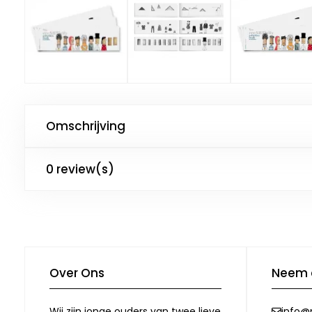
Omschrijving
0 review(s)
Over Ons
Neem 
Wij zijn jonge ouders van twee lieve
info@