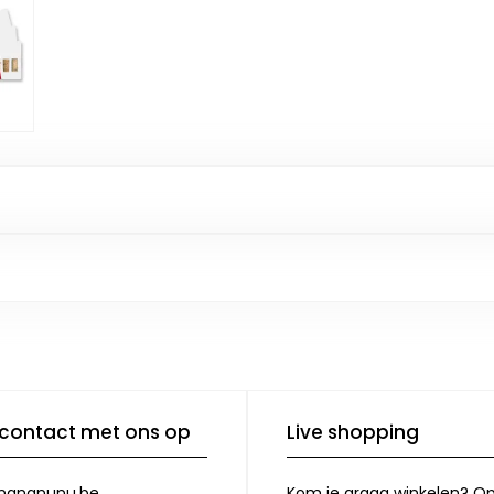
contact met ons op
Live shopping
nananunu.be
Kom je graag winkelen? O