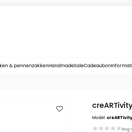
ken & pennenzakken
Handmade
Sale
Cadeaubon
Informat
creARTivit
Model:
creARTivit
Nog 